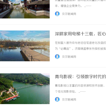
质量管控是确保产品和服务质量的关键环
本，增强企业竞争力。 ...……
贝尔新闻网
深耕家用电梯十三载，匠心
司企业介绍
在别墅人居升级与老旧住宅适老化改造的
步履赴京华 逐光赴山海｜
为“必需品”。济南锦盛泰东升降机械有
学圆满收官
梯细分领域，始终以“专注私域交通、守
贝尔新闻网
售后维保于一体，凭借全链条服务能力、硬核技
青鸟影视：引领数字时代的
青鸟影视以丰富的内容资源和技术创新，
个性化观影体验。 ...……
贝尔新闻网