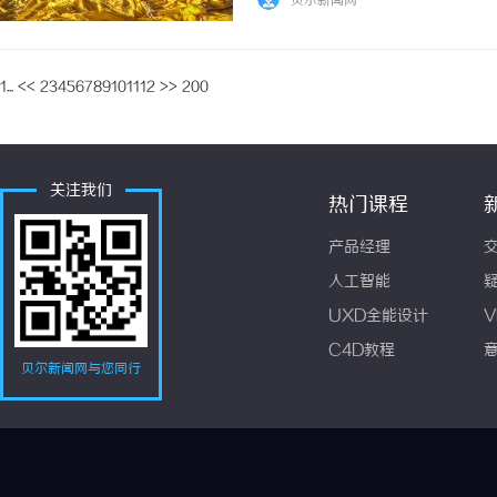
贝尔新闻网
1...
<<
2
3
4
5
6
7
8
9
10
11
12
>>
200
关注我们
热门课程
产品经理
人工智能
UXD全能设计
V
C4D教程
贝尔新闻网与您同行