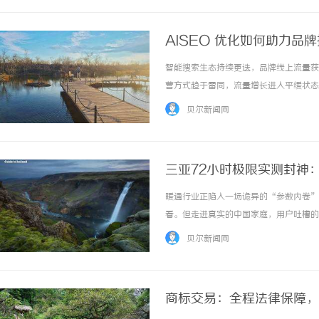
AISEO 优化如何助力
智能搜索生态持续更迭，品牌线上流量获
营方式趋于雷同，流量增长进入平缓状态
续扩容，成为用户获取品牌信息、行业服
贝尔新闻网
线上曝光渠道的重要方式。依托科学化的AISE
三亚72小时极限实测封神
的真实考题
暖通行业正陷入一场诡异的“参数内卷”
看。但走进真实的中国家庭，用户吐槽的
脚底冰凉、深夜空调启停的“哐当”声让
贝尔新闻网
质性提升。行业似乎忘了，中央空调不是实验室
商标交易：全程法律保障，