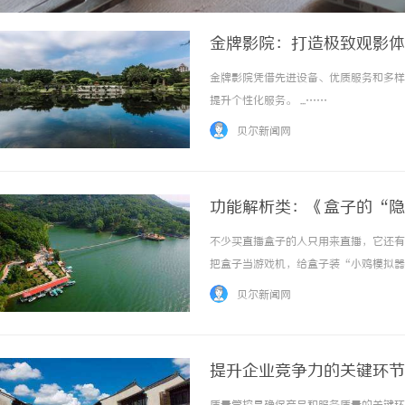
金牌影院：打造极致观影体
金牌影院凭借先进设备、优质服务和多样
提升个性化服务。 ...……
贝尔新闻网
功能解析类：《盒子的“隐
不少买直播盒子的人只用来直播，它还有
把盒子当游戏机，给盒子装“小鸡模拟器
用该盒子玩《拳皇97》，延迟比较低，
贝尔新闻网
接口，在设置里开启“文件共享”功能，手机和
提升企业竞争力的关键环节