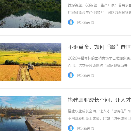
一焊锡球
找焊锡丝，63锡丝，生产厂家：若需求
厂家可能会生产63锡丝，可以咨询其销售渠
贝尔新闻网
不砸重金，如何“踢”进世
事营销
2026年世界杯的营销赛场早已硝烟弥
而出。这支短片凭借对“家庭观赛场景”
心智中牢牢绑定。其背后的策略逻辑，值
贝尔新闻网
情绪世界杯的受众结构正在发生着变化。纯粹的
搭建职业成长空间，让人才
搭建职业成长空间，让人才“留得住”可
不同阶段的员工成长，比如“地平线项目
领导者梯队建设。同时，以完善的技能评
贝尔新闻网