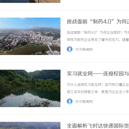
今，技术人员流失率已降至6%。未来的楼宇通
挑战面前“制药4.0”为何
挑战面前“制药4.0”为何正当其时？
同样为制药企业带来了攀升的压力。随着
经验传承却面临断层风险；而运营成本的
贝尔新闻网
对诸多挑战，“制药4.0”可以充分发挥赋能超
实习就业网——连接校园与
为什么选择实习就业网？因为我们懂企业
用工成本的明智之举，更是为企业注入年
堂，更是正式迈入职场不可或缺的“踏脚
贝尔新闻网
安心，让学生求职更顺畅。智能时代，无事不扰
全面解析飞时达快递国际货