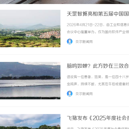
天罡智算亮相第五届中国国
2026年4月21日-22日，由工业和
会议中心隆重举办。作为国内软件产业领
智能与软件变革——AI融合与数智出海
贝尔新闻网
深度融合的创新发展路径。天罡智算作为国内领.
脑鸣如蝉？此方妙在三效合
话说有一位患者，姓吴，是一位四十八岁
虫鸣声，持续不断，尤其在午后或疲惫时
时，他感到腰腿酸软无力，上下楼梯时膝
贝尔新闻网
神补脑的成药，效果不持久，于是找到李俊才医
飞猪发布《2025年度社