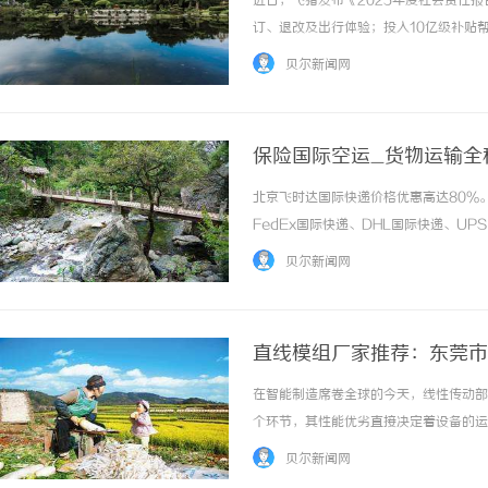
近日，飞猪发布《2025年度社会责任
订、退改及出行体验；投入10亿级补贴
计培训超10万人次，公益线路游商品成交
贝尔新闻网
产品融合加速并触达更多消费者，最终实... 
保险国际空运_货物运输全
北京飞时达国际快递价格优惠高达80%
武汉配眼镜 上海配眼镜
FedEx国际快递、DHL国际快递、U
务。国际空运路程远、环节多，运输过程
贝尔新闻网
小的经济损失。保险国际空运凭借“全程保价、按
直线模组厂家推荐：东莞市
在智能制造席卷全球的今天，线性传动部
个环节，其性能优劣直接决定着设备的运
备的重载搬运；从高速分拣的高效运转，
贝尔新闻网
着截然不同的需求，而选择一家实力过硬、品质