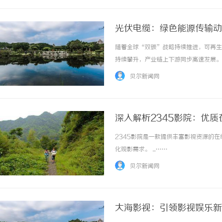
光伏电缆：绿色能源传输动
高度
随着全球“双碳”战略持续推进，可再生
持续攀升，产业链上下游同步高速发展。
变器与电网的关键部件，被称为光伏电站
贝尔新闻网
酸碱腐蚀、机械拉扯等多重考验，其质量直接决
深入解析2345影院：优
2345影院是一款提供丰富影视资源的
化观影需求。 ...……
贝尔新闻网
大海影视：引领影视娱乐新