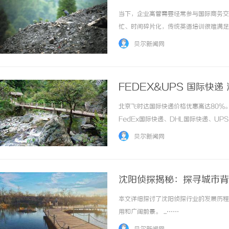
当下，企业高管需要经常参与国际商务交
忙、时间碎片化，传统英语培训很难满足
EFVIP课程正是契合这一需求的优质
贝尔新闻网
制，直击高管核心需求一对一授课模式，是EFV
FEDEX&UPS 国际快
格，上飞时达快递官网
北京飞时达国际快递价格优惠高达80%
FedEx国际快递、DHL国际快递、U
务。FEDEX&UPS上海国际快递清
贝尔新闻网
之一是清关流程优化与通关便利化升级，通过..
沈阳侦探揭秘：探寻城市背
本文详细探讨了沈阳侦探行业的发展历程
用和广阔前景。 ...……