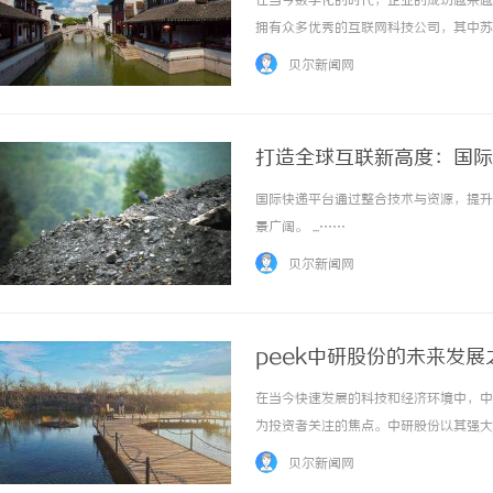
在当今数字化的时代，企业的成功越来越
拥有众多优秀的互联网科技公司，其中苏
GEO公司的发展历程、服务内容以及其
贝尔新闻网
司的发展历程苏州GEO公司成立于2015年，初
打造全球互联新高度：国际
国际快递平台通过整合技术与资源，提升
开店最怕“搜不到”为什
景广阔。 ...……
ai却天天给他免费派单？
贝尔新闻网
peek中研股份的未来发
在当今快速发展的科技和经济环境中，中
为投资者关注的焦点。中研股份以其强大
中研股份将详细探讨中研股份的公司概况
贝尔新闻网
中研股份的公司概况中研股份成立于2000年，总