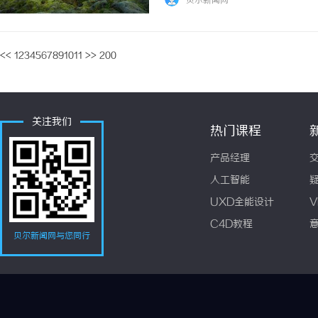
贝尔新闻网
奶替代方案，再到加热锁营养的技巧，光明乳业
<<
1
2
3
4
5
6
7
8
9
10
11
>>
200
关注我们
热门课程
产品经理
人工智能
UXD全能设计
V
C4D教程
贝尔新闻网与您同行