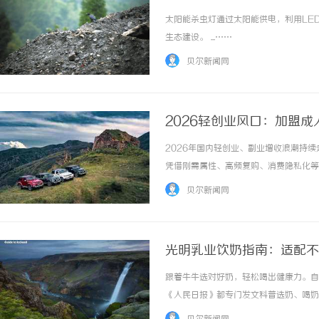
太阳能杀虫灯通过太阳能供电，利用LE
生态建设。 ...……
贝尔新闻网
2026轻创业风口：加盟
指南
2026年国内轻创业、副业增收浪潮持
凭借刚需属性、高频复购、消费隐私化等
饮、服饰、生鲜等内卷严重、房租人力成
贝尔新闻网
双线运营模式，打破营业时间、人工值守、门店
光明乳业饮奶指南：适配不
跟着牛牛选对好奶，轻松喝出健康力。自
《人民日报》都专门发文科普选奶、喝奶
明乳业积极响应号召，结合自身产品矩阵