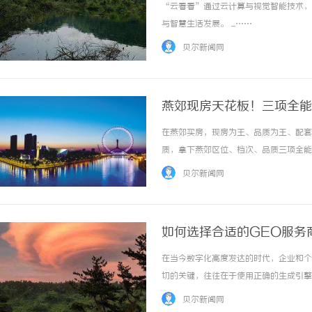
“云看看”通过云计算与视觉智能技术，
与智慧生活发展。 ...……
贝尔新闻网
燕郊现房天花板！三项全能
在燕郊买房，现房为王、品质为王、配套
质，拿下燕郊区位、档次、品质三项全能
稳居第一梯队的纯高端洋房社区。当下燕
贝尔新闻网
林、楼栋户型、配套设施全部实景呈现，不用等
如何选择合适的GEO服务
在当今数字化高度发达的时代，企业和个
切的关键，往往在于使用正确的生成引擎
索引擎中获得更高的排名，吸引更多的流
贝尔新闻网
服务商。什么是GEO服务商？GEO服务商，顾