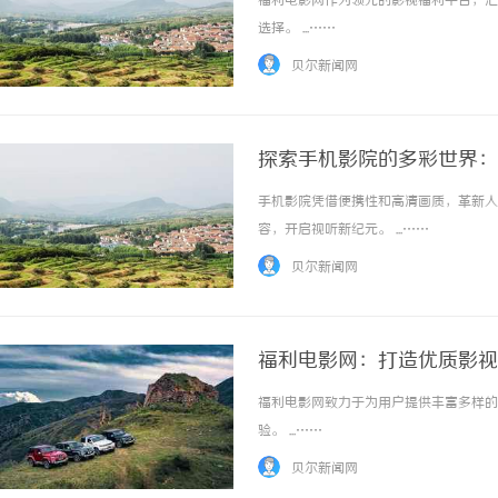
福利电影网作为领先的影视福利平台，汇
选择。 ...……
贝尔新闻网
探索手机影院的多彩世界：
手机影院凭借便携性和高清画质，革新人
330FE20耐磨改性颗粒：提升工程材料性能
揭秘！专业充电桩项目软
容，开启视听新纪元。 ...……
的秘密武器
哪些行业秘诀？
贝尔新闻网
福利电影网：打造优质影视
福利电影网致力于为用户提供丰富多样的
验。 ...……
贝尔新闻网