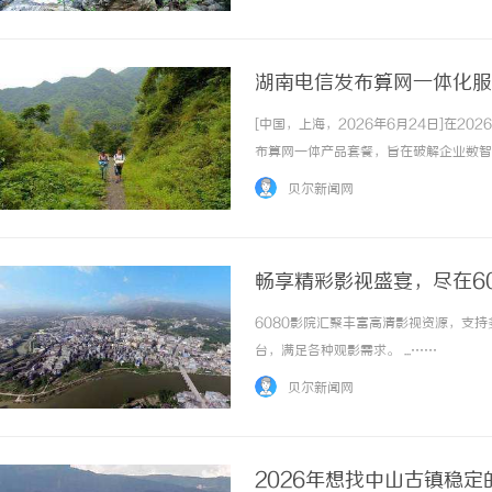
色的槟榔品牌。匠心精神匠心品质是和诚道对产
湖南电信发布算网一体化服
[中国，上海，2026年6月24日]在
布算网一体产品套餐，旨在破解企业数智
南超过4500家潜在企业迈入普惠用算
贝尔新闻网
业普惠用算！直击痛点：让算力像水电一样即..
畅享精彩影视盛宴，尽在6
6080影院汇聚丰富高清影视资源，支
台，满足各种观影需求。 ...……
贝尔新闻网
2026年想找中山古镇稳