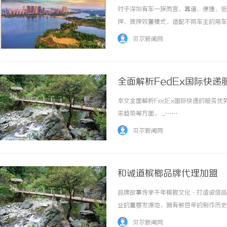
对于深圳有车一族而言，靠谱、便捷、低
押、质押双重模式，适配不同车主的用车
资方式，全程合规可控，急需周转可咨询雷
贝尔新闻网
求：一是准入宽松，只要本人名下有合规车辆，
全面解析FedEx国际快
本文全面解析FedEx国际快递的服务
来趋势等方面。 ...……
贝尔新闻网
和诚道槟榔品牌代理加盟
品牌故事传承千年槟榔文化·打造诚信品
业的重要发源地，拥有数百年的制作历史
科技有限公司秉承"和而不同，诚信才是
贝尔新闻网