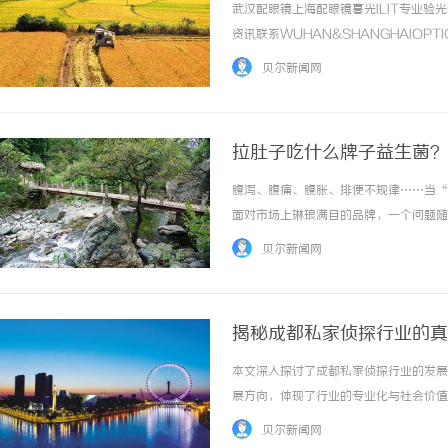
武汉配眼镜上海配眼镜暮光ILIT专业
资讯联系WUHAN&SHANGHAIOPT
品牌，现于武汉与上海设有4家门店。以
贝尔新闻网
惠，兼顾高专业度与高性价比... ...……
拉肚子吃什么牌子益生菌？
选择逻辑
腹泻、腹痛、腹胀、排便不规律……当“
面对市场上琳琅满目的品牌，一个问题随
学依据的产品的迫切需求。回答这个问题
贝尔新闻网
视产品背后的菌株科研证据和临床研究的完整性
揭秘成都私家侦探行业的真
本文深入探讨了成都私家侦探行业的发展
展方向，体现了行业的专业化与社会价值。 
贝尔新闻网