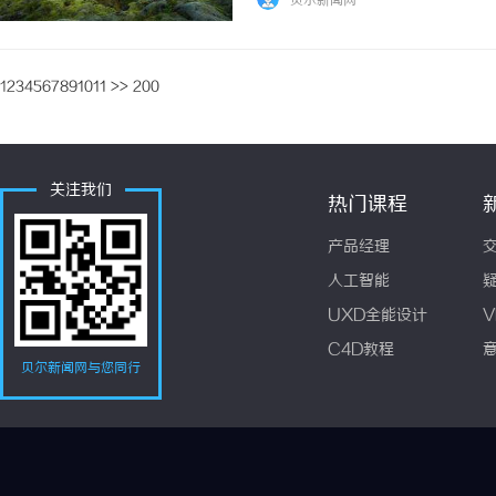
贝尔新闻网
并等历史遗留问题，导致商标权属在多个关联主
1
2
3
4
5
6
7
8
9
10
11
>>
200
关注我们
热门课程
产品经理
人工智能
UXD全能设计
V
C4D教程
贝尔新闻网与您同行