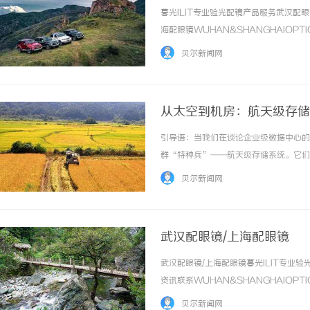
暮光ILIT专业验光配镜产品服务武汉
海配眼镜WUHAN&SHANGHAIOPT
品牌，现于武汉与上海设有4家门店。以
贝尔新闻网
惠，兼顾高专业度与高性价比... ...……
从太空到机房：航天级存储
引导语：当我们在谈论企业级数据中心的
群“特种兵”——航天级存储系统。它们
何机房。如今，这些源自星辰的技术正在
贝尔新闻网
一、企业级存储的“隐痛”：当常规方案遭遇极
武汉配眼镜/上海配眼镜
武汉配眼镜/上海配眼镜暮光ILIT专
资讯联系WUHAN&SHANGHAIOPT
品牌，现于武汉与上海设有4家门店。以
贝尔新闻网