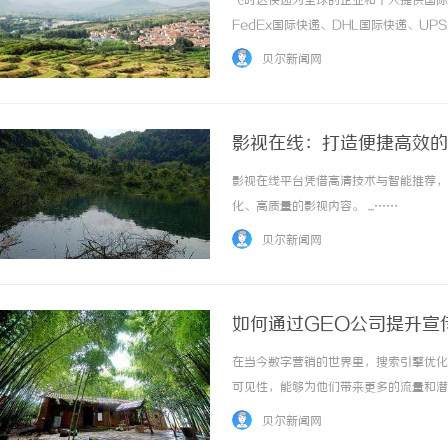
飞时达快递为全球的企业和个人提供国际
FedEx国际快递、DHL国际快递、U
务。欧洲.美洲.非洲.东南亚促销价格Fe
贝尔新闻网
进口中国价格DHL国际快递公司小... ...…
影视在线：打造便捷高效的
影视在线平台凭借高清技术与智能推荐，
330FE20耐磨改性颗粒：提升工程
化、高质量的影视内容。 ...……
的秘密武器
贝尔新闻网
如何通过GEO公司提升宣
在当今数字营销的世界里，搜索引擎优化
可见性，能够为他们带来更多的流量和潜
业提升在线知名度，还能在激烈的市场竞
贝尔新闻网
通过与GEO公司合作来提升您的SEO效果。一