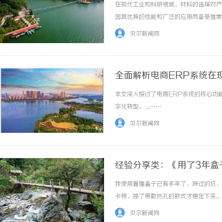
在现代工业和科研领域，材料的选择对产品
因其优异的性能和广泛的应用而备受推崇
的应用，为您提供全面而详实的资料。一、什
贝尔新闻网
的合成树脂粉末，具有优异的物理和化... ..
全面解析电商ERP系统在
本文深入探讨了电商ERP系统的核心功
字化转型。 ...……
贝尔新闻网
经验分享类：《用了3年盒
我使用直播盒子已有多年了，踩过的坑，
卡顿，换了带散热孔的款式才稳定下来。
AmlogicS905X4芯片的某款机
贝尔新闻网
同步。挑内存得选4GB+64GB起步的组合，否