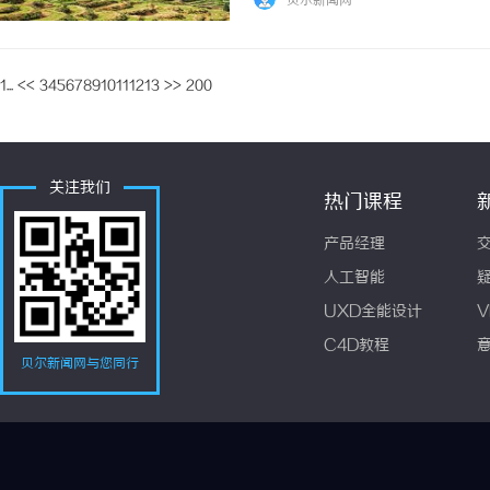
贝尔新闻网
强，合肥的律师行业发展迅速。众多优秀的律师
1...
<<
3
4
5
6
7
8
9
10
11
12
13
>>
200
关注我们
热门课程
产品经理
人工智能
UXD全能设计
V
C4D教程
贝尔新闻网与您同行