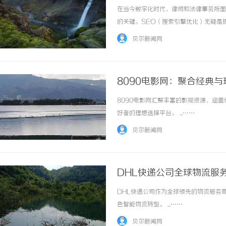
在当今数字化时代，律师和法律事务所面
的关键。SEO（搜索引擎优化）无疑是
实践，从而帮助您在激烈的市场中脱颖而
贝尔新闻网
何SEO对律师网站如此重要。在大多数情况下，
8090电影网：聚合经典
8090电影网汇聚丰富的影视资源，涵
好者的理想选择平台。 ...……
贝尔新闻网
DHL快递公司全球物流服
DHL快递公司作为全球领先的物流服务
色智能物流转型。 ...……
贝尔新闻网