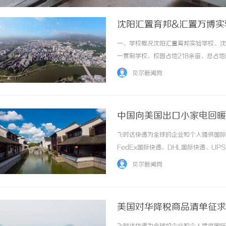
沈阳汇置育邦&汇置万博实
一、学校概况沈阳汇置育邦实验学校、沈
一贯制学校，校园占地218余亩，总占地
浓厚，文脉赓续。学校办学起点高、硬件
贝尔新闻网
绍学校国际部以中西融合、全人培育为核心，构
中国向美国出口小家电回暖
飞时达快递官网
飞时达快递为全球的企业和个人提供国际
FedEx国际快递、DHL国际快递、U
务。欧洲.美洲.非洲.东南亚促销价格Fe
贝尔新闻网
进口中国价格DHL国际快递公司小... ...…
美国对华降税商品清单征求
飞时达快递官网