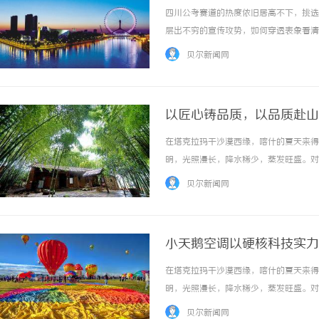
四川公考赛道的热度依旧居高不下，挑选
层出不穷的宣传攻势，如何穿透表象看清
系”与“落地服务”两大实操维度，对川
贝尔新闻网
其自研讲义的逻辑、教学团队的构成以及日常督
以匠心铸品质，以品质赴山
在塔克拉玛干沙漠西缘，喀什的夏天来得
明，光照漫长，降水稀少，蒸发旺盛。对
专注力。一间装得上课桌、也装得下清凉
贝尔新闻网
一个现实问题便无法回避——喀什夏天的高温、
小天鹅空调以硬核科技实力
心”
在塔克拉玛干沙漠西缘，喀什的夏天来得
明，光照漫长，降水稀少，蒸发旺盛。对
专注力。一间装得上课桌、也装得下清凉
贝尔新闻网