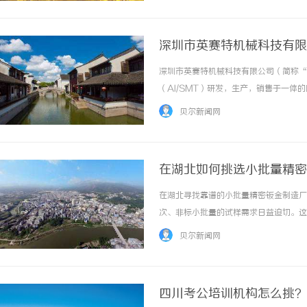
深圳市英赛特机械科技有限
深圳市英赛特机械科技有限公司（简称“英
（AI/SMT）研发，生产，销售于一
国内自动化设备之先河，优质之产品致使
贝尔新闻网
发，生产及服务工程师达60余名，人才之... 
在湖北如何挑选小批量精密
在湖北寻找靠谱的小批量精密钣金制造厂
次、非标小批量的试样需求日益迫切。这
高要求。武汉及周边虽集聚了众多制造企
贝尔新闻网
考。为此，本文梳理了十家在非标定制与快速打
四川考公培训机构怎么挑？