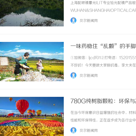
上海配眼镜暮光ILIT专业验光配镜产
WUHAN&SHANGHAIOPTICAL
于武汉与上海设有4家门店。以完整验光
贝尔新闻网
高专业度与高性价比；覆盖儿童... ...……
一味药稳住“乱颤”的手脚
风”二字？
①加微信：ljcdf01②打电话：152
不好的！今天要跟大家聊的是，李大夫在
丹”，专克那些扰乱身体的“内动虚风”
贝尔新闻网
来，这些症状的根源，往往离不开一个“风”..
780G纯树脂颗粒：环保
在当今环保意识日益增强的社会中，材料
性能和环保特性，正在逐步成为各行业中
应用场景、生产工艺及其在未来发展中的
贝尔新闻网
材料，通常由聚合物合成而成，具有良好的物理和