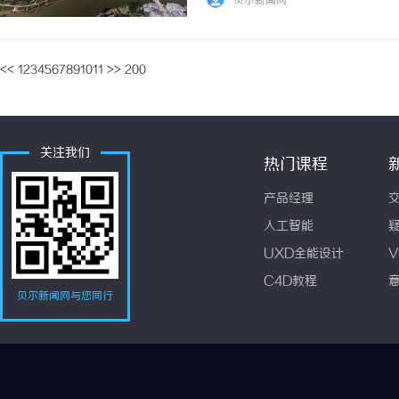
贝尔新闻网
幅近45%。这次调价彻底打破了以往“水剂...
<<
1
2
3
4
5
6
7
8
9
10
11
>>
200
关注我们
热门课程
产品经理
人工智能
UXD全能设计
V
C4D教程
贝尔新闻网与您同行