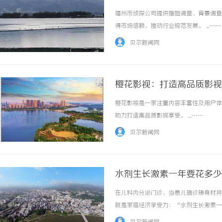
福州市侦探公司提供婚姻调查、背景调查
得市场信赖，推动行业规范发展。 ...……
贝尔新闻网
樱花影视：打造高品质影视
樱花影视是一家注重内容丰富性及用户体
助力打造高品质影视享受。 ...……
贝尔新闻网
水剂生长激素一年要花多少
2万元的真实费用拆解
在儿科内分泌门诊，当患儿确诊矮身材并
就是家庭经济承受力：“水剂生长激素一
更多家庭，金赛药业于2026年5月2