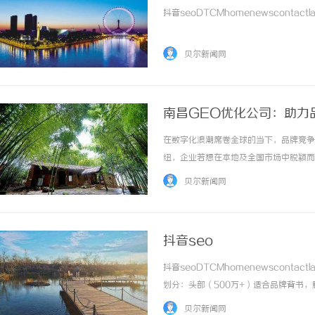
抖音seoDTCMhomenewscontactlate
贝尔新闻网
南昌GEO优化公司：助力
在数字化浪潮席卷全球的当下，品牌竞争
纽，企业若想在本地及全国市场中脱颖而
策略的双重驱动，让品牌在用户搜索时“
贝尔新闻网
提供一套可落地的品牌AI可见度提升方案。一、
抖音seo
抖音seoDTCMhomenewscontact
划分：头部（500万+）适合品牌背书，
价：头部单条视频10万起，腰部1-5万，尾部
贝尔新闻网