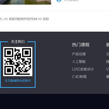
贝尔新闻网
1...
<<
4
5
6
7
8
9
10
11
12
13
14
>>
200
关注我们
热门课程
产品经理
人工智能
UXD全能设计
V
C4D教程
贝尔新闻网与您同行