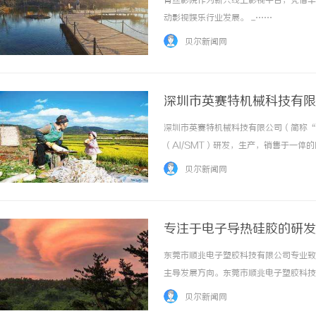
青丝影院作为新兴线上影视平台，凭借丰
动影视娱乐行业发展。 ...……
贝尔新闻网
深圳市英赛特机械科技有限
深圳市英赛特机械科技有限公司（简称“英
步履赴京华 逐光赴山海｜36名小马驹北京游
（AI/SMT）研发，生产，销售于一
学圆满收官
国内自动化设备之先河，优质之产品致使
贝尔新闻网
发，生产及服务工程师达60余名，人才之... 
专注于电子导热硅胶的研发
东莞市顺兆电子塑胶科技有限公司专业致
主导发展方向。东莞市顺兆电子塑胶科技
的导热产品专为一些在使用时因产生大量
贝尔新闻网
很好的控制和处理热以使之冷却到较广的范围。