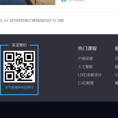
贝尔新闻网
明智的选择。一、什么是MES系统？MES（Ma
1...
<<
12
13
14
15
16
17
18
19
20
21
22
>>
200
关注我们
热门课程
产品经理
人工智能
UXD全能设计
V
C4D教程
贝尔新闻网与您同行