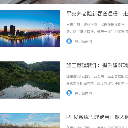
平安养老险新春送温暖：走
岁末年初，寒意正浓，温暖在悄然传递。
动，以“精准帮扶、关爱一线”为出发点
人、困难儿童、残疾人及特需家庭送去慰
贝尔新闻网
太白村，平安养老险陕西分公司的志愿者走进脱
施工管理软件：提升建筑项
随着建筑行业的不断发展，施工管理的复
度和协作的高要求。施工管理软件作为一
施工管理软件极大地优化了项目计划与进
贝尔新闻网
阶段的任务和资源。同时，软件具备实时监控功
PLM系统代理费用：深入