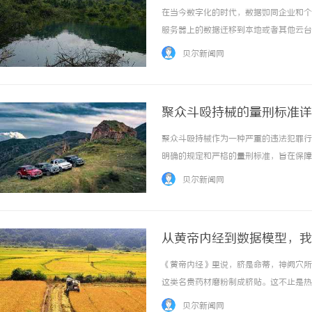
在当今数字化的时代，数据如同企业和个
服务器上的数据迁移到本地或者其他云台
含着新的机遇，比如提升数据的可控性、
贝尔新闻网
一关键操作，实现数据的稳迁移呢？接下来，就
聚众斗殴持械的量刑标准详
聚众斗殴持械作为一种严重的违法犯罪行
明确的规定和严格的量刑标准，旨在保障
械斗殴则指斗殴过程中使用刀具、棍棒等
贝尔新闻网
于违法犯罪，若伴随持械行为，情节更加恶劣，
从黄帝内经到数据模型，我
《黄帝内经》里说，脐是命蒂，神阙穴所
这类名贵药材磨粉制成脐贴。这不止是热
气血。现代解剖学发现，肚脐皮肤最薄，
贝尔新闻网