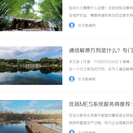
起诉小三需要什么证据？沈阳侦探注意到
径维护权益，需要明确和有效的证据支持
规定第三者需要承担刑事或民事责任。然
贝尔新闻网
用到相关证据。以下将详细说明收集证据的关键
通络解痹方剂是什么？专门
本文由【作者：17600103442】
出一个行之有效的方剂，名为【通络解痹
实践中，博采众长，精心化裁而成的中药
贝尔新闻网
结、祛风除湿、调和营卫。内外兼治，标本兼顾
优质MES系统服务商推荐
在当今数字化浪潮不断推动着制造业转型
跟踪和管理生产过程，助力企业提高效率
特的需求、提供高效的服务呢？本文将详