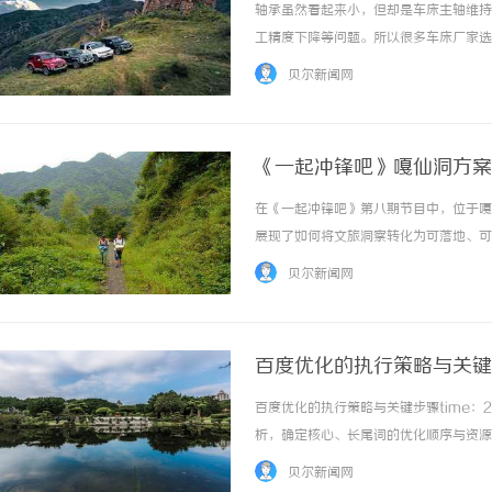
轴承虽然看起来小，但却是车床主轴维持
工精度下降等问题。所以很多车床厂家选
车床主轴轴承能用多久？在理想的使用工
贝尔新闻网
上车床主轴轴承工作时间受很多因素影响，如果
《一起冲锋吧》嘎仙洞方案
在《一起冲锋吧》第八期节目中，位于嘎
展现了如何将文旅洞察转化为可落地、可
旅局组成的评审团，彭士平在五分钟的产
贝尔新闻网
去八年深耕旅游市场的核心能力体现。他提出的
百度优化的执行策略与关键
百度优化的执行策略与关键步骤time：202
析，确定核心、长尾词的优化顺序与资源
果中的展示丰富度。建立排名监控体系：
贝尔新闻网
完美适配：采用响应式设计，确... ...……