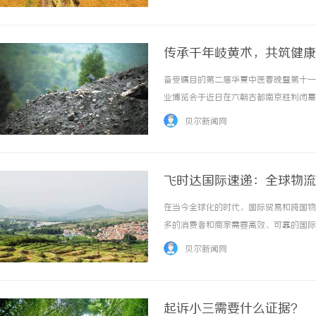
和深层作用提供了物理基础。但传统脐养依赖经
传承千年岐黄术，共筑健康
备受瞩目的第二届华夏中医春晚暨第十一
业博览会于近日在六朝古都南京胜利闭幕
会联合总会执行会长、南京自然医学会会
贝尔新闻网
表重要讲话，原江苏省卫生厅党组书记、厅长王
飞时达国际速递：全球物流
在当今全球化的时代，国际贸易和跨国物
多的消费者和商家需要高效、可靠的国际
人寄递包裹的优选之地。飞时达国际速递
贝尔新闻网
其服务覆盖多个国家和地区，能够满足不同客户
起诉小三需要什么证据？