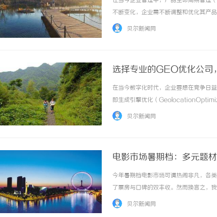
在当今企业管理中，产品生命周期管理（
不断变化，企业需不断调整和优化其产品
面临的一个关键决策。然而，PLM系统
贝尔新闻网
其背后的价值。一、PLM系统的定义与重要性产
选择专业的GEO优化公司
在当今数字化时代，企业要想在竞争日益
步履赴京华 逐光赴山海｜36名小马驹北京游
游戏行业的“
即生成引擎优化（GeolocationOp
学圆满收官
不开版权律师
绍什么是GEO优化，它的优势，以及选
贝尔新闻网
化？GEO优化是一种基于地理位... ...……
电影市场暑期档：多元题材
今年暑期档电影市场可谓热闹非凡，各类
了票房与口碑的双丰收。然而换言之，我
发生机。https://www.dm555.or
贝尔新闻网
精彩绝伦的特效... ...……