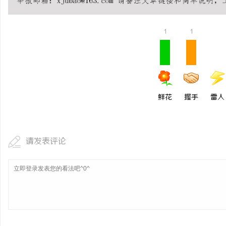
不买SEM广告、不发天
小企业怎么靠GEO让AI
1
1
闻
鲜花
握手
雷人
网
请发表评论