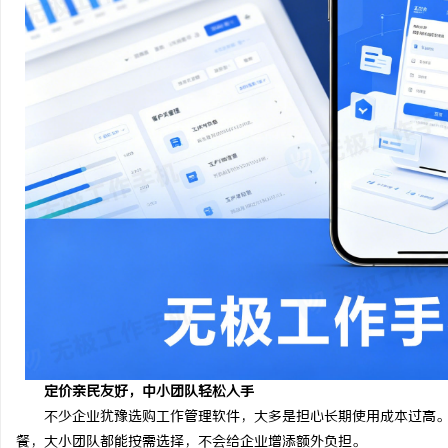
330FE20耐磨改性颗粒：提升工程材料性能
揭秘！专业充电桩项目软
的秘密武器
哪些行业秘诀？
闻
网
定价亲民友好，中小团队轻松入手
不少企业犹豫选购工作管理软件，大多是担心长期使用成本过高
餐，大小团队都能按需选择，不会给企业增添额外负担。