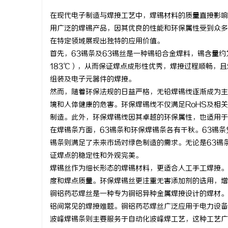
在现代电子制造与焊接工艺中，焊锡材料的质量直接影响
用广泛的焊锡产品，因其优良的性能和环保属性受到众多
在特定领域展现出独特的应用价值。
首先，63锡条及63锡丝是一种锡铅合金焊料，锡含量约
尔
183℃），从而保证焊点成形性优秀，焊接过程顺畅，
组装及电子元器件的焊接。
然而，随着环保法规的日益严格，无铅焊锡线逐渐成为主
境和人体健康的危害。环保焊锡线不仅满足RoHS及相
制造。此外，环保焊锡线因其卓越的环保属性，也适用于
在焊锡条方面，63锡条和环保焊锡条各有千秋。63锡
锡条则满足了未来市场对绿色制造的需求。无论是63锡
证焊点的稳定性和外观完美。
新
焊锡丝作为细长形态的焊锡材料，更适合人工手工焊接。
度和焊点质量。环保焊锡丝更注重无害添加剂的选用，增
铜铝药芯焊丝是一种专为铜铝异种金属焊接设计的焊材。
铝间常见的焊接难题。铜铝药芯焊丝广泛应用于电力设备
波峰焊锡条则主要服务于自动化波峰焊工艺，这种工艺广