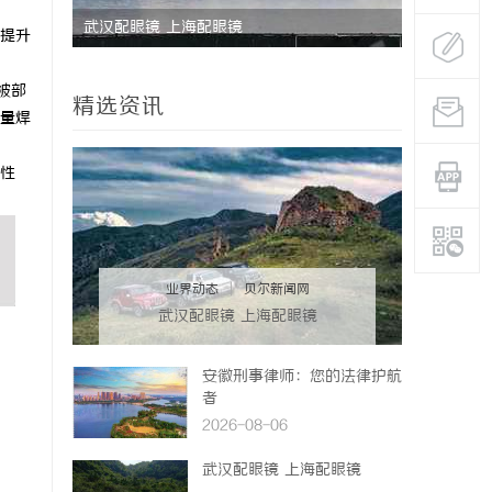
的眉眼
武汉配眼镜 上海配眼镜
步履赴京华
提升
系女生的
学圆满收官
被部
精选资讯
量焊
性
业界动态
|
贝尔新闻网
武汉配眼镜 上海配眼镜
安徽刑事律师：您的法律护航
者
2026-08-06
武汉配眼镜 上海配眼镜