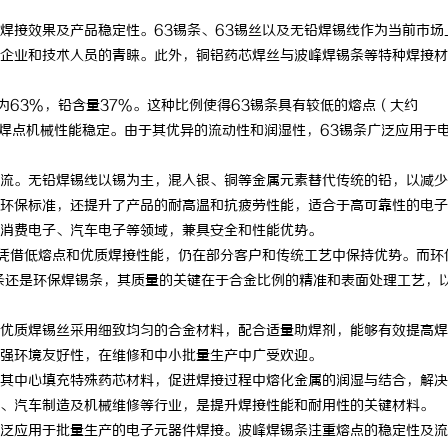
焊接效果及产品稳定性。63锡条、63锡丝以及无铅焊锡线作为当前市场
企业和技术人员的青睐。此外，铜铝药芯焊丝与波峰焊锡条等特种焊接材
为63%，铅含量37%。这种比例使得63锡条具有较低的熔点（大约
且焊点机械性能稳定。由于其优异的流动性和润湿性，63锡条广泛应用于
流。无铅焊锡线以锡为主，混入银、铜等金属元素替代传统的铅，以减少
关环保标准，还提升了产品的耐高温和抗疲劳性能，适合于高可靠性的电
消费电子、汽车电子等领域，兼具安全和性能优势。
条凭借低熔点和优质焊接性能，仍在部分客户和传统工艺中保持优势。而环
条还是环保焊锡条，其质量的关键在于合金比例的精准和表面处理工艺，
优质焊锡丝采用细致均匀的合金材料，配合适量助焊剂，能够有效提高焊
强环境友好性，在维修和中小批量生产中广受欢迎。
其中心填充特殊药芯材料，促进焊接过程中熔化金属的润湿与结合，解决
、汽车制造及机械维修等行业，是提升焊接性能和耐用性的关键材料。
泛应用于批量生产的电子元器件焊接。波峰焊锡条注重熔点的稳定性及流