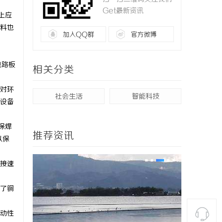
Get最新资讯
上应
料也
加入QQ群
官方微博
电路板
相关分类
对环
社会生活
智能科技
子设备
保焊
推荐资讯
以保
接速
了铜
动性