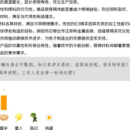
抗高温氧化，延长使用寿命，优化生产效率。
 上海配眼镜
温婉灵动，一眼万年！久匠量身定制
性和焊料的均匀性。高品质焊锡线能显著减少焊接缺陷，如空洞和裂纹，
材料，满足当代绿色制造理念。
唇，才是你整张脸的点睛之笔！淡颜
材料各具特色，满足不同焊接需求。传统的63锡条因其优良的加工性能仍
气质加分项
球绿色制造的目标。铜铝药芯焊丝专注异种金属连接，波峰焊锡条优化批
共同推动焊接技术进步，为电子制造业的发展提供坚实支持。
产品的可靠性和环保合规性。随着技术的不断创新，焊锡材料将朝着更高
品的复杂需求。
1
握手
雷人
路过
鸡蛋