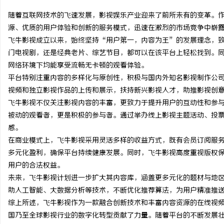
随着互联网技术的飞速发展，影视娱乐产业迎来了前所未有的变革。
源、优质的用户体验和创新的服务模式，迅速在激烈的市场竞争中崭
飞牛影视成立以来，始终坚持“用户第一，内容为王”的发展理念，
门电视剧，还是经典老片、综艺节目，都可以在该平台上轻松找到。
尔
网络环境下均能享受流畅无卡顿的观看体验。
平台特别注重内容的多样化与原创性，积极与国内外知名影视制作公
视频和独立影视作品的上传和展示，扶持新兴影视人才，助推影视创
飞牛影视不仅关注影视内容的丰富，更致力于提升用户的互动性和参
被动的观看者，更是积极的参与者。通过举办线上影视主题活动、投
感。
在商业模式上，飞牛影视采用灵活多样的收益方式，既有会员订阅服
多元化盈利，确保平台持续健康发展。同时，飞牛影视高度重视版权
新
用户的合法权益。
未来，飞牛影视计划进一步扩大其内容库，涵盖更多元化的题材与地
助人工智能、大数据分析等技术，不断优化推荐算法，为用户精准推
综上所述，飞牛影视作为一款融合创新技术和丰富内容资源的在线视
国乃至全球影视行业的数字化转型贡献了力量。随着平台的不断发展