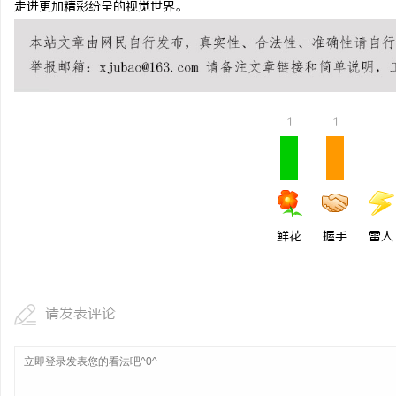
走进更加精彩纷呈的视觉世界。
温婉灵动，一眼万年！久
唇，才是你整张脸的点睛
闻
气质加分项
1
1
鲜花
握手
雷人
网
请发表评论