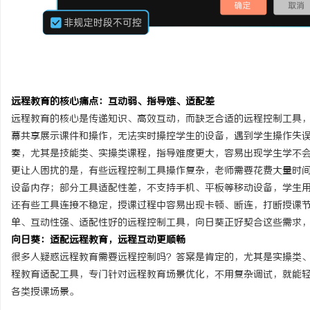
解析包子影视：全方位领略在线视频资源平台
河马影视：打造全新沉浸
的魅力与发展
台
闻
远程教育的核心痛点：互动弱、指导难、适配差
远程教育的核心是传递知识、高效互动，而缺乏合适的远程控制工具
幕共享展示课件和操作，无法实时操控学生的设备，遇到学生操作失
奏，尤其是技能类、实操类课程，指导难度更大，容易出现学生学不
更让人困扰的是，有些远程控制工具操作复杂，老师需要花费大量时
设备内存；部分工具适配性差，不支持手机、平板等移动设备，学生
网
还有些工具连接不稳定，授课过程中容易出现卡顿、断连，打断授课
单、互动性强、适配性好的远程控制工具，向日葵正好契合这些需求
向日葵：适配远程教育，远程互动更顺畅
很多人疑惑远程教育需要远程控制吗？答案是肯定的，尤其是实操类
程教育适配工具，专门针对远程教育场景优化，不用复杂调试，就能
各类授课场景。