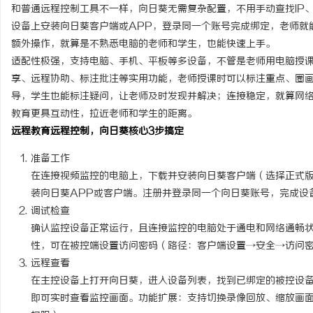
和普通远程控制工具不一样，向日葵无需复杂配置，不用手动查找IP
设备上安装向日葵客户端或APP，登录同一个账号完成绑定，老师就
额外操作，就算是不熟悉电脑的老师和学生，也能快速上手。
适配性极强，支持电脑、手机、平板等多设备，不管是老师用电脑授
享、远程协助、标注批注等实用功能，老师授课时可以标注重点、圈
导，学生也能标注疑问，让老师及时发现并解决；连接稳定，就算网
教育更具互动性，拉近老师和学生的距离。
远程教育远程控制，向日葵核心3步搞定
准备工作
在连接视频监控的电脑上，下载并安装向日葵客户端（选择正式
装向日葵APP或客户端。注册并登录同一个向日葵账号，完成设
调试检查
确认监控设备正常运行，且连接监控的电脑处于通电和网络通畅
性，可在被控端设置访问密码（路径：客户端设置→安全→访问
远程查看
在主控设备上打开向日葵，进入设备列表，找到已绑定的被控设
即可实时查看监控画面。功能扩展：支持切换录像回放、缩放画