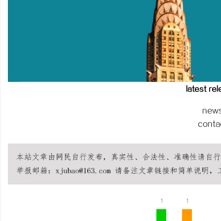
步履赴京华 逐光赴山海｜
学圆满收官
闻
latest re
new
conta
网
1
1