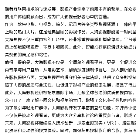
随着互联网技术的飞速发展，影视产业迎来了前所未有的繁荣。在众多
的用户体验脱颖而出，成为广大影视爱好者心中的首选。
作为一款集电影、电视剧、综艺、纪录片等多类型影视资源于一体的
上映的热门大片，还是经典回顾的影视作品，大海影视都能第一时间
尔
大海影视不仅注重内容的广泛性，还非常重视画质和播放体验。平台
备上都能流畅观看，不受卡顿困扰。此外，智能推荐系统通过大数据
高观影的满足感和粘性。
值得一提的是，大海影视不仅是一个简单的观看平台，更是一个促进
内专家与用户互动，从电影艺术、剧情深度到制作幕后，深入剖析影
在版权保护方面，大海影视严格遵守相关法律法规，获得了众多影视
障了内容的品质与合法性，也促进了影视产业的健康发展，搭建了行
此外，大海影视还积极拓展国际市场，汇聚全球各地的优质影视内容
新
众打开了一扇了解不同文化和视角的大门，增强了文化多样性和包容
为了吸引年轻用户群体，大海影视开发了丰富的互动功能，如弹幕评
不仅仅是被动的观看者，更成为内容分享和讨论的重要参与者，形成
未来，大海影视将继续投入技术创新，探索虚拟现实（VR）、增强现
沉浸感和互动性的视觉体验。同时，加强与影视制作方的合作，参与