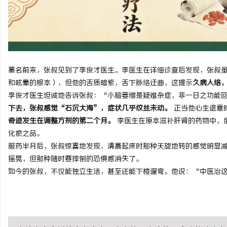
商标购买：即买即用，规
闻
慕名前来，张叔见到了李俊才医生。李医生在详细诊查后发现，张叔
和眩晕的根本），但他的舌质暗紫，舌下脉络迂曲，这提示
久病入络
李俊才医生坦诚地告诉张叔：“小脑萎缩是疑难杂症，非一日之功能
下去，张叔感觉“石沉大海”，症状几乎纹丝未动。
正当他心生退意
奇迹发生在调整方剂的第二个月。
李医生在原本滋补肝肾的药物中，
化瘀之品
。
网
服药半月后，张叔惊喜地发现，清晨起床时那种天旋地转的感觉明显
摇晃，但那种随时要摔倒的恐惧感消失了。
如今的张叔，不仅能独立生活，甚至还能下楼遛弯。他说：“中医治