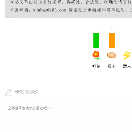
1
1
鲜花
握手
雷人
请发表评论