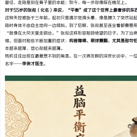
曾经，走路是刻在骨子里的本能；如今，每一步却像踩在棉花上。
对于55岁的张叔（化名）来说，“平衡”成了这个世界上最奢侈的东
这种失控感始于三年前。起初只是偶尔觉得头晕，像是蹲久了突然站
路时身体不由自主地向一边倾斜。到了后期，张叔甚至连坐着都需要
“就像在大风天里走钢丝。”张叔这样形容那段绝望的日子。为了治
尔
缩。但面对那些不断加重的症状：
构音障碍、眼球震颤，尤其是那可
本越来越厚，信心却越来越薄。
转机往往出现在最意想不到的角落。在一次病友群的深夜长谈中，一
名字——
李俊才医生
。
新