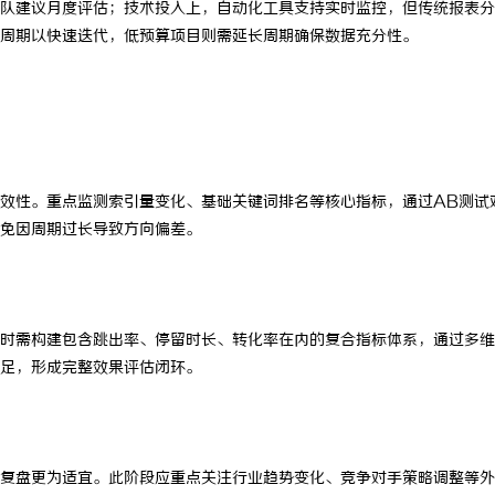
队建议月度评估；技术投入上，自动化工具支持实时监控，但传统报表分
 上海配眼镜
武汉配眼镜 上海配眼镜
周期以快速迭代，低预算项目则需延长周期确保数据充分性。
效性。重点监测索引量变化、基础关键词排名等核心指标，通过AB测试
免因周期过长导致方向偏差。
时需构建包含跳出率、停留时长、转化率在内的复合指标体系，通过多维
足，形成完整效果评估闭环。
复盘更为适宜。此阶段应重点关注行业趋势变化、竞争对手策略调整等外