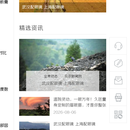
析需
武汉配眼镜 上海配眼镜
激光焊接系
方案
精选资讯
对比
业界动态
|
贝尔新闻网
武汉配眼镜 上海配眼镜
度数
温婉灵动，一眼万年！久匠量
身定制的眉眼唇，才是你整张
脸的点睛之笔！淡颜系女生的
2026-08-06
气质加分项
武汉配眼镜 上海配眼镜
部因