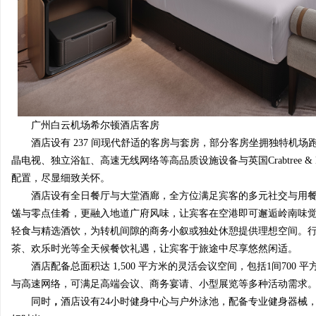
广州白云机场希尔顿酒店客房
酒店设有 237 间现代舒适的客房与套房，部分客房坐拥独特机场
晶电视、独立浴缸、高速无线网络等高品质设施设备与英国Crabtree 
配置，尽显细致关怀。
酒店设有全日餐厅与大堂酒廊，全方位满足宾客的多元社交与用
馐与零点佳肴，更融入地道广府风味，让宾客在空港即可邂逅岭南味
轻食与精选酒饮，为转机间隙的商务小叙或独处休憩提供理想空间。
茶、欢乐时光等全天候餐饮礼遇，让宾客于旅途中尽享悠然闲适。
酒店配备总面积达 1,500 平方米的灵活会议空间，包括1间70
与高速网络，可满足高端会议、商务宴请、小型展览等多种活动需求
同时
，
酒店设有24小时健身中心与户外泳池，配备专业健身器械