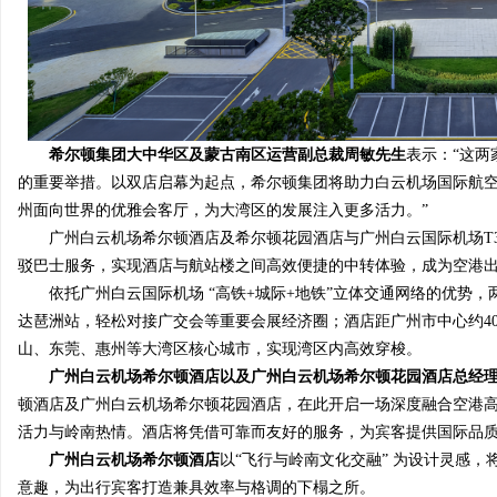
武汉配眼镜 上海配眼镜
贝净 AC 国际医疗实验
全解析
闻
希尔顿集团大中华区及蒙古
南区运营副
总裁
周敏
先生
表示：“这
的重要举措。以双店启幕为起点，希尔顿集团将助力白云机场国际航
州面向世界的优雅会客厅，为大湾区的发展注入更多活力。”
广州白云机场希尔顿酒店及希尔顿花园酒店与广州白云国际机场T
驳巴士服务，实现酒店与航站楼之间高效便捷的中转体验，成为空港
依托广州白云国际机场 “高铁+城际+地铁”立体交通网络的优势
网
达琶洲站，轻松对接广交会等重要会展经济圈；酒店距广州市中心约4
山、东莞、惠州等大湾区核心城市，实现湾区内高效穿梭。
广州白云机场希尔顿酒店以及广州白云机场希尔顿花园酒店总经
顿酒店及广州白云机场希尔顿花园酒店，在此开启一场深度融合空港
活力与岭南热情。酒店将凭借可靠而友好的服务，为宾客提供国际品质
广州白云机场希尔顿酒店
以“飞行与岭南文化交融” 为设计灵感
意趣，为出行宾客打造兼具效率与格调的下榻之所。