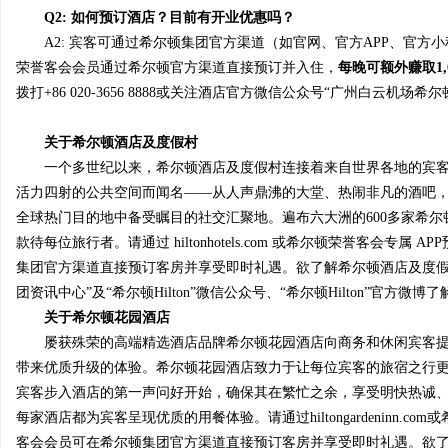
Q
2
: 如何预订酒店？目前有开业优惠吗？
A2: 宾客可通过希尔顿集团官方渠道（如官网、官方APP、官方
荣誉客会会员通过希尔顿官方渠道直接预订并入住，
每晚可额外赚取
1
拨打+86 020-3656 8888或关注酒店官方微信公众号“广州白云机
关于
希尔顿酒店及度假村
一个多世纪以来，希尔顿酒店及度假村连接着来自世界各地的宾
活力四射的公共空间而闻名——从人声鼎沸的大堂、热闹非凡的酒吧
全球热门目的地中备受瞩目的社交汇聚地。遍布六大洲的600多家希
款待每位旅行者。请通过 hiltonhotels.com 或希尔顿荣誉客会
集团官方渠道直接预订客房并享受即时礼遇。欲了解希尔顿酒店及度假村更多信息，请
团资讯中心”及“希尔顿Hilton”微信公众号、“希尔顿Hilton”官方微
关于希尔顿花园酒店
屡获殊荣的高端精选酒店品牌希尔顿花园酒店向商务和休闲宾客
带来优质升级的体验。希尔顿花园酒店致力于让每位宾客的旅宿之行更加
宾客步入酒店的第一声问好开始，确保其在繁忙之余，享受明快热诚
每家酒店都为宾客呈现优质的用餐体验。请通过hiltongardeninn.
客会会员可在希尔顿集团官方渠道直接预订客房并享受即时礼遇。欲了解希尔顿花园酒