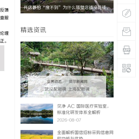
究竟藏着
开店最怕“搜不到”为什么隔壁店铺没花钱，
全面解析免
反馈
查服
ai却天天给他免费派单？
造高效信息
精选资讯
伦理
正。
业界动态
|
贝尔新闻网
武汉配眼镜 上海配眼镜
贝净 AC 国际医疗实验室，
标准化研发体系全解析
2026-08-07
全面解析国信招标采购信息网