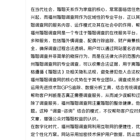
在当代社会，婚姻关系作为家庭的核心，常常面临信任危
兴起，而福州婚姻调查网作为区域性的专业平台，正以其
姻调查网的服务内容、运作模式及其在社会中的作用，帮
福州婚姻调查网是一个专注于婚姻调查的在线服务平台，
尔
多种服务，包括婚外情调查、配偶行踪追踪、财产背景核
全，确保调查过程合法透明。用户可以通过网站匿名咨询
婚姻调查并非简单的窥探行为，而是在法律允许的范围内
州婚姻调查网的专业调查，可以收集合法证据，用于离婚
格遵循《婚姻法》及相关隐私法规，避免侵犯他人合法权
福州婚姻调查网的核心优势在于其专业团队。调查成员多
运用先进技术如GPS追踪、数据分析工具，结合传统调
帮助客户判断是否真正需要调查服务，从而减少误解和过
新
除了调查服务，福州婚姻调查网注重婚姻的整体健康。他
题。这种“调查-咨询”结合的模式，不仅帮助客户应对
文章，增强公众对婚姻权益的认识。
在数字化时代，福州婚姻调查网利用互联网的便捷性，优
定个性化方案。网站采用加密技术保护用户数据，防止信