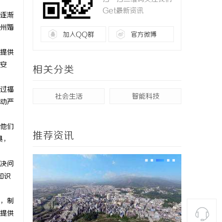
Get最新资讯
逐渐
州婚
加入QQ群
官方微博
提供
安
相关分类
过福
社会生活
智能科技
动严
他们
推荐资讯
具，
决问
知识
，制
提供