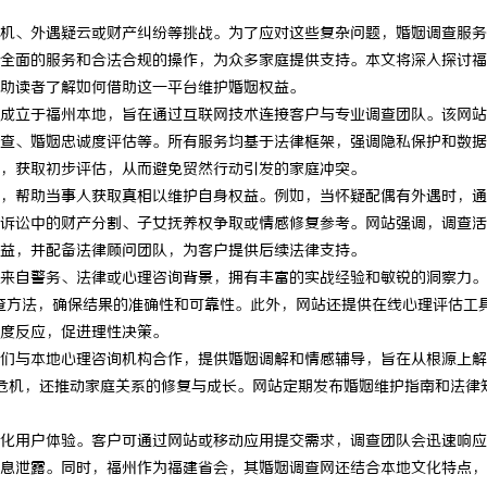
机、外遇疑云或财产纠纷等挑战。为了应对这些复杂问题，婚姻调查服务
全面的服务和合法合规的操作，为众多家庭提供支持。本文将深入探讨福
助读者了解如何借助这一平台维护婚姻权益。
成立于福州本地，旨在通过互联网技术连接客户与专业调查团队。该网站
查、婚姻忠诚度评估等。所有服务均基于法律框架，强调隐私保护和数据
，获取初步评估，从而避免贸然行动引发的家庭冲突。
，帮助当事人获取真相以维护自身权益。例如，当怀疑配偶有外遇时，通
诉讼中的财产分割、子女抚养权争取或情感修复参考。网站强调，调查活
益，并配备法律顾问团队，为客户提供后续法律支持。
来自警务、法律或心理咨询背景，拥有丰富的实战经验和敏锐的洞察力。
查方法，确保结果的准确性和可靠性。此外，网站还提供在线心理评估工
度反应，促进理性决策。
们与本地心理咨询机构合作，提供婚姻调解和情感辅导，旨在从根源上解
危机，还推动家庭关系的修复与成长。网站定期发布婚姻维护指南和法律
化用户体验。客户可通过网站或移动应用提交需求，调查团队会迅速响应
息泄露。同时，福州作为福建省会，其婚姻调查网还结合本地文化特点，