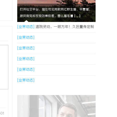
打开社交平台，随处可见同款网红野生眉、平雾眉，
跟风做完却发现效果极差，要么眉毛僵【....】
[业界动态]
温婉灵动，一眼万年！久匠量身定制
的眉眼唇，才是你整张脸的点睛之笔！淡颜系女
[业界动态]
生的气质加分项
[业界动态]
[业界动态]
[业界动态]
[业界动态]
-01