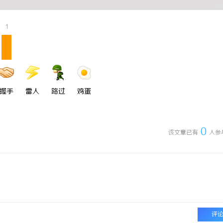
1
握手
雷人
路过
鸡蛋
0
该文章已有
人参
评