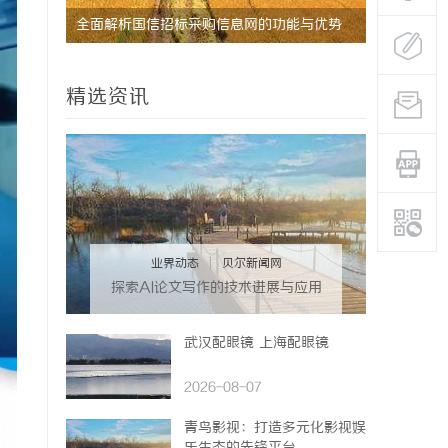
研发体系
全面解析国信招标采购信息网的功能与优势
武汉配眼镜
精选资讯
业界动态
|
贝尔新闻网
探索AI论文写作的技术进展与应用
前景
武汉配眼镜 上海配眼镜
2026-08-07
青鸟影视：打造多元化影视娱