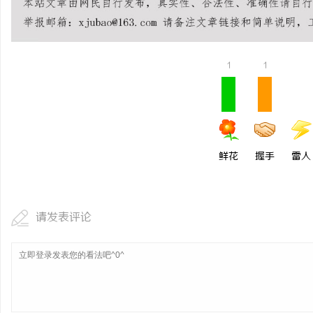
1
1
鲜花
握手
雷人
请发表评论