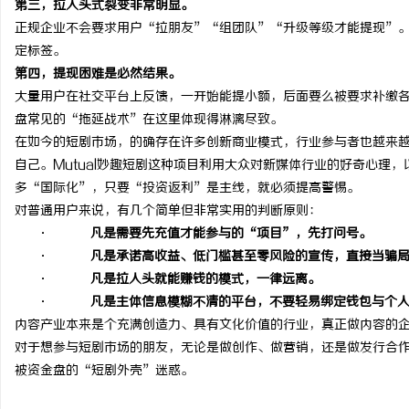
第三，拉人头式裂变非常明显。
正规企业不会要求用户“拉朋友”“组团队”“升级等级才能提现”
定标签。
第四，提现困难是必然结果。
大量用户在社交平台上反馈，一开始能提小额，后面要么被要求补缴
盘常见的“拖延战术”在这里体现得淋漓尽致。
在如今的短剧市场，的确存在许多创新商业模式，行业参与者也越来
自己。Mutual妙趣短剧这种项目利用大众对新媒体行业的好奇心理
多“国际化”，只要“投资返利”是主线，就必须提高警惕。
对普通用户来说，有几个简单但非常实用的判断原则：
·
凡是需要先充值才能参与的“
项目”
，先打问号。
·
凡是承诺高收益、低门槛甚至零风险的宣传，直接当骗
·
凡是拉人头就能赚钱的模式，一律远离。
·
凡是主体信息模糊不清的平台，不要轻易绑定钱包与个
内容产业本来是个充满创造力、具有文化价值的行业，真正做内容的
对于想参与短剧市场的朋友，无论是做创作、做营销，还是做发行合
被资金盘的“短剧外壳”迷惑。