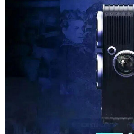
武汉配眼镜 上海配眼镜
贝净 AC 国际医疗实
全解析
闻
网