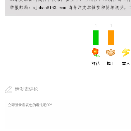
步履赴京华 逐光赴山海｜
学圆满收官
闻
1
1
鲜花
握手
雷人
网
请发表评论