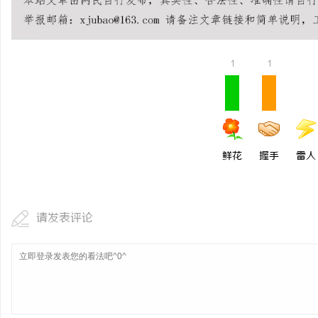
1
1
鲜花
握手
雷人
请发表评论