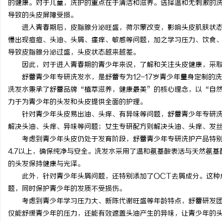
的健康。对于儿童，洗护的重点在于清洁和滋养。选择温和无刺激的
导致的头皮屏障受损。
进入青春期后，皮脂腺分泌旺盛，荷尔蒙改变，影响头皮肌肤状
慢出现痘痘、头油、头屑、瘙痒、敏感等问题，加之学习压力、饮食
导致皮脂腺分泌过盛，头皮状态越来越差。
尔
因此，对于进入青春期的青少年来说，了解和关注头皮健康，采
舒蕾青少年专研洗发水，是舒蕾专为12-17岁青少年量身定制
洗发水秉承了舒蕾品牌“植萃滋养，健康最美”的核心理念，以“自
力于为青少年的头发和头皮提供全面的护理。
针对青少年头皮易出油、头痒、有异味等问题，舒蕾青少年专研
解决头油、头痒、异味等问题；女生专研配方则解决头油、头痒、发
考虑到青少年头皮仍处于发育阶段，舒蕾青少年专研洗护产品特
4.7以上，确保纯净与安全。洗发水采用了温和氨基酸表活与天然氨
新
的头发保持健康与光泽。
此外
，
针对青少年头屑问题，还特别添加了OCT去屑成分。这种
题，同时保护青少年的发质不受损伤。
考虑到青少年学习压力大、新陈代谢旺盛等年龄特点，舒蕾研发
仅能舒缓青少年的压力，还能有效遮盖头油产生的异味，让青少年的