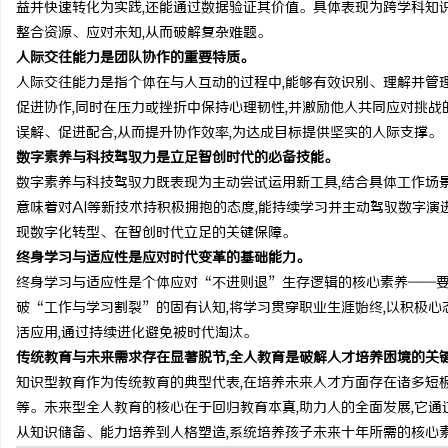
益并快速转化为实践,还能通过数据验证其价值。具体表现为跨学科知识
步履赴京华 逐光赴山海｜
整合资源、应对未知,从而破解复杂难题。
人际交往能力是团队协作的重要特质。
学圆满收官
闻
人际交往能力是指个体在与人互动的过程中,能够有效识别、理解并管
促进协作,同时在压力或挫折中保持心理韧性,并激励他人共同应对挑战
误解、促进配合,从而提升协作效率,为达成目标提供坚实的人际支撑。
数字素养与科技驾驭力是立足智创时代的必备技能。
数字素养与科技驾驭力既表现为主动尝试运用新工具,结合具体工作场景与
意味着对AI等新技术持积极拥抱的态度,能持续学习并主动驾驭数字演
现数字化转型、在智创时代立足的关键保障。
终身学习与适应性是应对时代变革的基础能力。
网
终身学习与适应性是个体应对“不进则退”生存逻辑的核心素养——要
破“工作与学习割裂”的固有认知,将学习贯穿职业生涯始终,以积极心
活应用,通过持续进化避免被时代淘汰。
传统教育与未来需求存在显著脱节,全人教育是破解人才培养困境的关
知识型教育作为传统教育的典型代表,在培养未来人才方面存在诸多短
等。未来型全人教育的核心在于回归教育本真,助力人的全面发展,它通
从知识储备、能力培养到人格塑造,系统培养孩子未来十年所需的核心