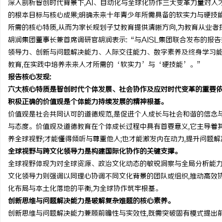
深入剖析智创时代背景下,AI、自动化与全球化协作三大变革力量对人
的根本目标与核心成果;明确未来十年青少年所需具备的软实力与硬技能
所需的核心特质,从而为家长规划子女教育提供清晰方向,为教育从业
胡润集团董事长兼首席调研官胡润表示:“与AISL集团联合发布的报
领导力、创新与问题解决能力、人际交往能力、数字素养及终身学习能力
尔
教育,在实践中培养未来人才所需的‘软实力’与‘硬技能’。”
报告核心发现:
六大核心特质是智创时代个体发展、社会协作及应对时代变革的重要
积极正确的价值观是个体能力持续发展的精神根基。
价值观是社会共同认可的道德规范,是促进个人成长与社会和谐的信念
与态度。价值观及道德教育在个体成长过程中具有首要意义,它主导着其
养全球视野;才能懂得倾听与尊重他人;也才能激发内在动力,提升问题
全球视野与跨文化领导力是构建国际化协作的关键支撑。
新
全球视野体现为对全球资源、政治文化动态的敏锐洞察与全局分析能力,
文化领导力则强调以同理心协调不同文化背景的团队或组织,推动高效协
化布局与本土化落地的平衡,为全球协作筑牢根基。
创新思维与问题解决能力是破解复杂难题的核心素养。
创新思维与问题解决能力兼顾前瞻性与实效性,既需突破固有模式提出前