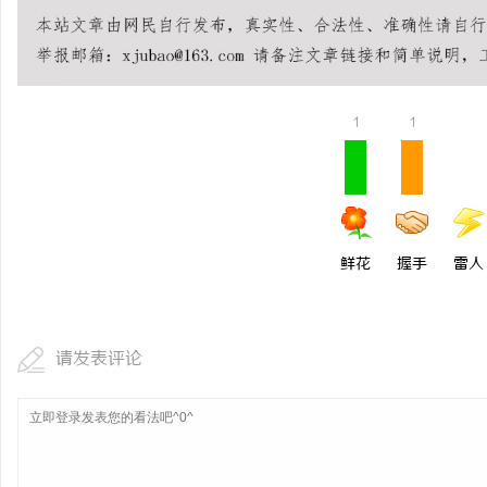
330FE20耐磨改性颗
的秘密武器
闻
1
1
鲜花
握手
雷人
网
请发表评论