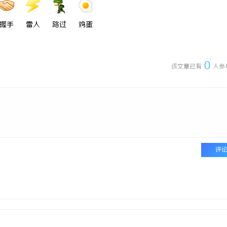
握手
雷人
路过
鸡蛋
0
该文章已有
人参
评