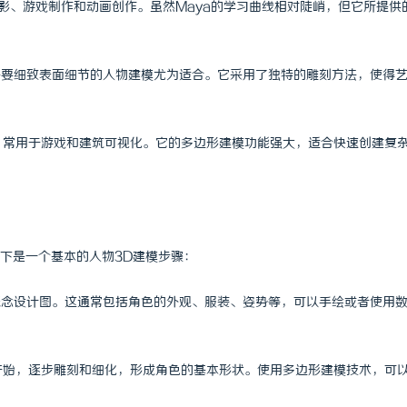
于电影、游戏制作和动画创作。虽然Maya的学习曲线相对陡峭，但它所提供
 上海配眼镜
武汉配眼镜 上海配眼镜
，对于需要细致表面细节的人物建模尤为适合。它采用了独特的雕刻方法，使得
建模软件，常用于游戏和建筑可视化。它的多边形建模功能强大，适合快速创建复
下是一个基本的人物3D建模步骤：
色概念设计图。这通常包括角色的外观、服装、姿势等，可以手绘或者使用
）开始，逐步雕刻和细化，形成角色的基本形状。使用多边形建模技术，可