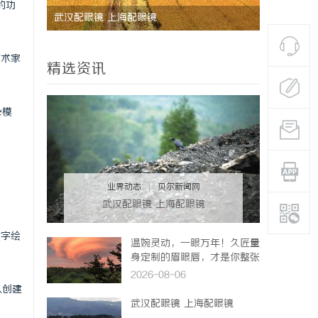
的功
武汉配眼镜 上海配眼镜
激光焊接系
方案
艺术家
精选资讯
杂模
业界动态
|
贝尔新闻网
武汉配眼镜 上海配眼镜
数字绘
温婉灵动，一眼万年！久匠量
身定制的眉眼唇，才是你整张
脸的点睛之笔！淡颜系女生的
2026-08-06
气质加分项
以创建
武汉配眼镜 上海配眼镜