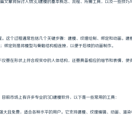
篇文章将探讨人物3D建模的基本概念、流程、所需工具，以及一些技巧
程。这个过程通常包括几个关键步骤：建模、纹理绘制、绑定和动画。建
；绑定则是将模型与骨骼结构相连接，以便于后续的动画制作。
不仅要在形状上符合现实中的人体结构，还要具备相应的细节和表情，使
。目前市场上有许多专业的3D建模软件，以下是一些常用的工具：
软件，功能强大且免费，适合各种水平的用户。它支持建模、纹理编辑、动画、渲