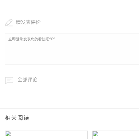
步履赴京华 逐光赴山海｜
学圆满收官
请发表评论
闻
全部评论
网
相关阅读