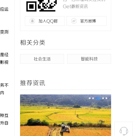
Get最新资讯
应运
加入QQ群
官方微博
类浏
相关分类
是经
社会生活
智能科技
影视
推荐资讯
务不
内
种互
升自