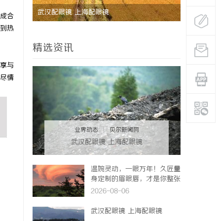
武汉配眼镜 上海配眼镜
激光焊接系
成合
到热
方案
精选资讯
享与
尽情
业界动态
|
贝尔新闻网
武汉配眼镜 上海配眼镜
温婉灵动，一眼万年！久匠量
身定制的眉眼唇，才是你整张
脸的点睛之笔！淡颜系女生的
2026-08-06
气质加分项
武汉配眼镜 上海配眼镜