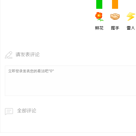
步履赴京华 逐光赴山海｜
学圆满收官
闻
鲜花
握手
雷人
请发表评论
网
全部评论