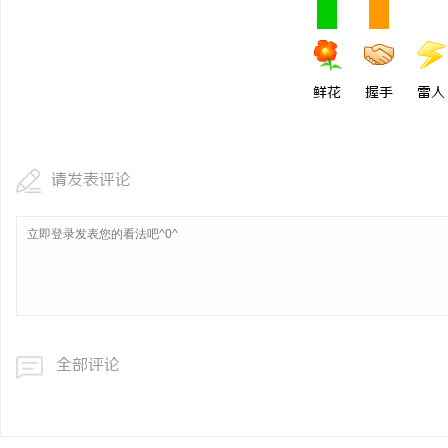
330FE20耐磨改性颗
的秘密武器
闻
鲜花
握手
雷人
请发表评论
网
全部评论